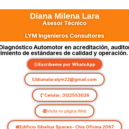
Diana Milena Lara
Asesor Técnico
LYM Ingenieros Consultores
Diagnóstico Automotor en acreditación, auditor
limiento de estándares de calidad y operación.
Escríbeme por WhatsApp
dianalaralym22@gmail.com
Celular: 3122553026
Visita mi página Web
Edificio Sibelius Spaces- Chía Oficina 2067